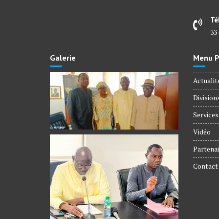
Té
33 
Galerie
Menu Pr
Actualit
Division
Services
Vidéo
Partenai
Contact