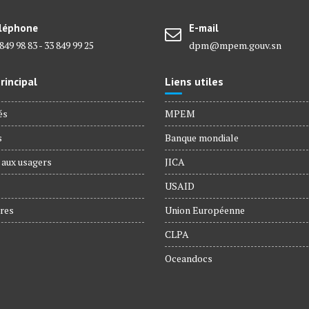
léphone
E-mail
849 98 83 - 33 849 99 25
dpm@mpem.gouv.sn
incipal
Liens utiles
és
MPEM
s
Banque mondiale
 aux usagers
JICA
USAID
res
Union Européenne
CLPA
Oceandocs