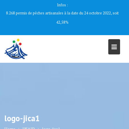
Skip
Infos :
to
8.268 permis de pêches artisanales à la date du 24 octobre 2022, soit
content
42,58%
logo-jica1
Home
USAID
logo-jica1