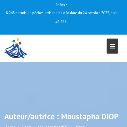
Skip
Infos :
to
8.268 permis de pêches artisanales à la date du 24 octobre 2022, soit
content
42,58%
Auteur/autrice :
Moustapha DIOP
Home
Blog
Moustapha DIOP
Page 2