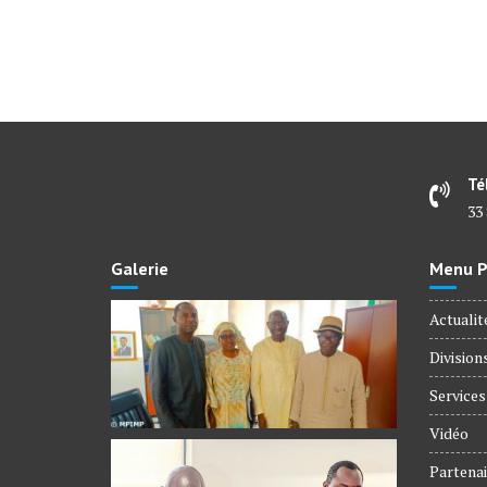
des
articles
Té
33 
Galerie
Menu Pr
Actualit
Division
Services
Vidéo
Partenai