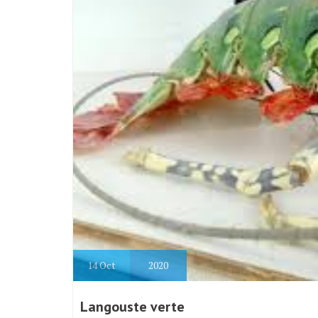
14
Oct
2020
Langouste verte