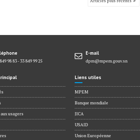
Articles plus récents
léphone
E-mail
849 98 83 - 33 849 99 25
dpm@mpem.gouv.sn
incipal
Liens utiles
és
MPEM
s
Banque mondiale
 aux usagers
JICA
USAID
res
Union Européenne