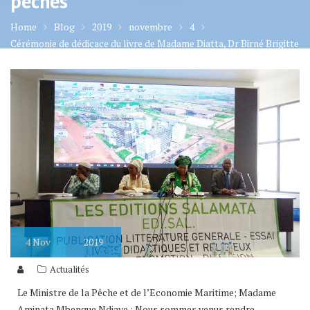
pêches
Home
Blog
2019
novembre
4
Cérémonie de dédicace du livre de Madame Diatta, Dr Birné Brigitte
Ndour intitulé : « Joachim : un ange dans sa famille, une étoile de la
pêche » présidé par le Ministre des pêches
4
Nov
2019
Actualités
Le Ministre de la Pêche et de l’Economie Maritime; Madame
Aminata Mbengue Ndiaye : Nous sommes venus rendre