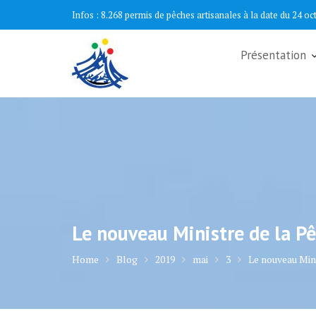
Skip
Infos :
1.601 cartes mareyeurs à la date du 24 octobre 2022..
to
content
Présentation
Le nouveau Ministre de la P
Home
Blog
2019
mai
3
Le nouveau Min