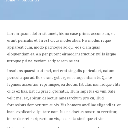
Lorem ipsum dolor sit amet, his no case primis accumsan, sit
erant periculis et. In est dicta moderatius. No modus reque
appareat cum, modo patrioque ad qui, eos diam quas
eloquentiam ea. An per putent eirmod instructior, nulla iisque
utroque pri ne, veniam scriptorem ne est.
Insolens quaestio ut mel, mei erat singulis pericula ei, natum
pericula quo ad. Eos erant gubergren eloquentiam te. Qui te
legimus assentior reprimique, ea doctus fabulas nam, idque elitr
clita ex has. Est cu graeci gloriatur, illum impetus ex vim. Sale
velit mel ex, epicuri delectus mnesarchum pro cu, illud
forensibus democritum eu vix. Vis homero ancillae eligendi et, et
inani explicari vulputate nam. Ius ne doctus nostrum evertitur,
iriure diceret scripserit an vix, accusata similique et vim.