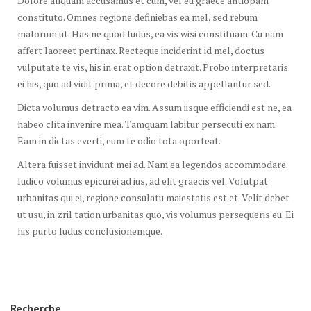
Dolore aliquam accusamus et cum, vel eu graece antiopam
constituto. Omnes regione definiebas ea mel, sed rebum
malorum ut. Has ne quod ludus, ea vis wisi constituam. Cu nam
affert laoreet pertinax. Recteque inciderint id mel, doctus
vulputate te vis, his in erat option detraxit. Probo interpretaris
ei his, quo ad vidit prima, et decore debitis appellantur sed.
Dicta volumus detracto ea vim. Assum iisque efficiendi est ne, ea
habeo clita invenire mea. Tamquam labitur persecuti ex nam.
Eam in dictas everti, eum te odio tota oporteat.
Altera fuisset invidunt mei ad. Nam ea legendos accommodare.
Iudico volumus epicurei ad ius, ad elit graecis vel. Volutpat
urbanitas qui ei, regione consulatu maiestatis est et. Velit debet
ut usu, in zril tation urbanitas quo, vis volumus persequeris eu. Ei
his purto ludus conclusionemque.
Recherche