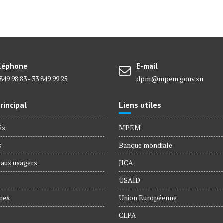
léphone
E-mail
849 98 83 - 33 849 99 25
dpm@mpem.gouv.sn
incipal
Liens utiles
és
MPEM
s
Banque mondiale
 aux usagers
JICA
USAID
res
Union Européenne
CLPA