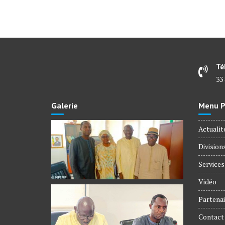
Té
33 
Galerie
Menu Pr
Actualit
Division
Services
Vidéo
Partenai
Contact