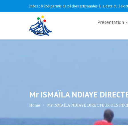
Skip
Infos :
8.268 permis de pêches artisanales à la date du 24 oc
to
content
Présentation
Mr ISMAÏLA NDIAYE DIRECT
Home
Mr ISMAÏLA NDIAYE DIRECTEUR DES PÊ